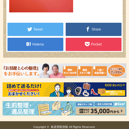
Tweet
Share
Hatena
Pocket
Copyright ©
食器買取情報
All Rights Reserved.