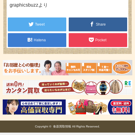
graphicsbuzzより
Tweet
Share
Hatena
Pocket
Copyright ©
食器買取情報
All Rights Reserved.