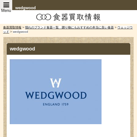
wedgwood
Menu
食器買取情報
>
憧れのブランド食器一覧 贈り物にもおすすめの本当に良い食器
>
ウェッジウ
ッド
>
wedgwood
wedgwood