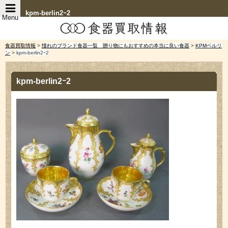
kpm-berlin2ｰ2
Menu
食器買取情報
>
憧れのブランド食器一覧 贈り物にもおすすめの本当に良い食器
>
KPMベルリ
ン
>
kpm-berlin2ｰ2
kpm-berlin2ｰ2