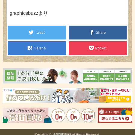
graphicsbuzzより
Tweet
Share
Hatena
Pocket
Copyright ©
食器買取情報
All Rights Reserved.