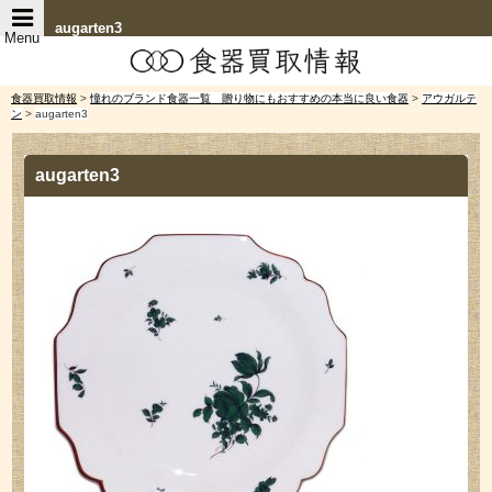
augarten3
Menu
食器買取情報
>
憧れのブランド食器一覧 贈り物にもおすすめの本当に良い食器
>
アウガルテ
ン
>
augarten3
augarten3