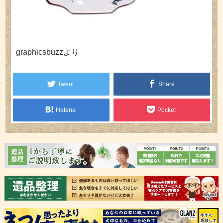
graphicsbuzzより
Tweet
Share
Hatena
Pocket