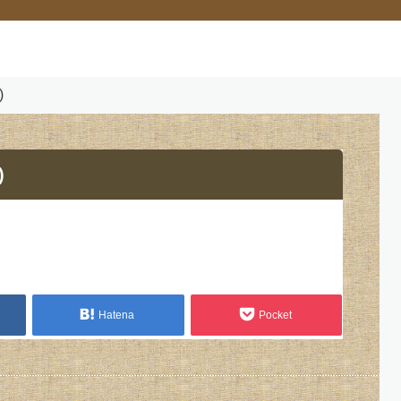
)
)
Hatena
Pocket