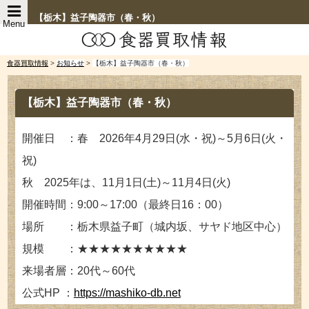
【栃木】益子陶器市（春・秋）
Menu
食器買取情報
>
お知らせ
>
【栃木】益子陶器市（春・秋）
【栃木】益子陶器市（春・秋）
開催日 ：春 2026年4月29日(水・祝)～5月6日(火・
祝)
秋 2025年は、11月1日(土)～11月4日(火)
開催時間：9:00～17:00（最終日16：00）
場所 ：栃木県益子町（城内坂、サヤド地区中心）
規模 ：★★★★★★★★★★
来場者層：20代～60代
公式HP ：
https://mashiko-db.net